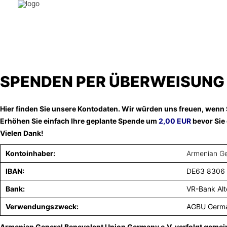
SPENDEN PER ÜBERWEISUNG
Hier finden Sie unsere Kontodaten.
Wir würden uns freuen, wenn 
Erhöhen Sie einfach Ihre geplante Spende um
2,00 EUR
bevor Sie
Vielen Dank!
Kontoinhaber:
Armenian Ge
IBAN:
DE63 8306
Bank:
VR-Bank Alt
Verwendungszweck:
AGBU German
Armenian General Benevolent Union Germany e.V. verfolgt gemei