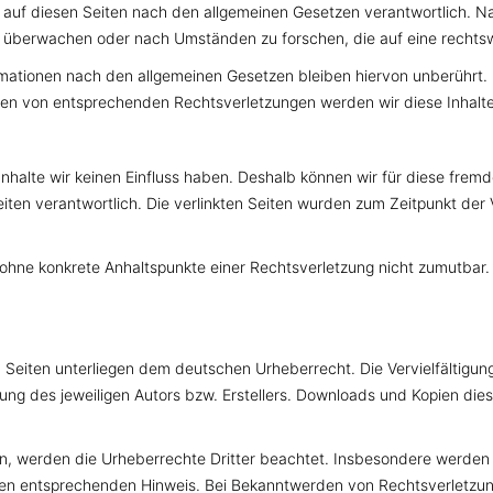
e auf diesen Seiten nach den allgemeinen Gesetzen verantwortlich. Na
u überwachen oder nach Umständen zu forschen, die auf eine rechtswi
mationen nach den allgemeinen Gesetzen bleiben hiervon unberührt. E
rden von entsprechenden Rechtsverletzungen werden wir diese Inhal
 Inhalte wir keinen Einfluss haben. Deshalb können wir für diese fre
 Seiten verantwortlich. Die verlinkten Seiten wurden zum Zeitpunkt de
och ohne konkrete Anhaltspunkte einer Rechtsverletzung nicht zumutb
en Seiten unterliegen dem deutschen Urheberrecht. Die Vervielfältigu
g des jeweiligen Autors bzw. Erstellers. Downloads und Kopien diese
den, werden die Urheberrechte Dritter beachtet. Insbesondere werden I
nen entsprechenden Hinweis. Bei Bekanntwerden von Rechtsverletzun