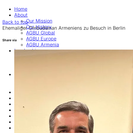
Home
About
Our Mission
Back to top
Our History
Ehemaliger Ombudsman Armeniens zu Besuch in Berlin
AGBU Global
AGBU Europe
Share via
AGBU Armenia
Leadership
Executive Board
Advisory Board
Consultants
Programs
Career & Education Department
Euro Armenian Games
News
Events
Donate
Online Commemoration