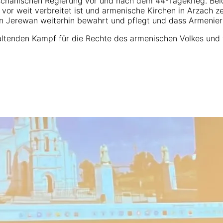
dschanischen Regierung vor und nach dem 44-Tagekrieg. Bei
ie vor weit verbreitet ist und armenische Kirchen in Arzach
in Jerewan weiterhin bewahrt und pflegt und dass Armenie
ltenden Kampf für die Rechte des armenischen Volkes und w