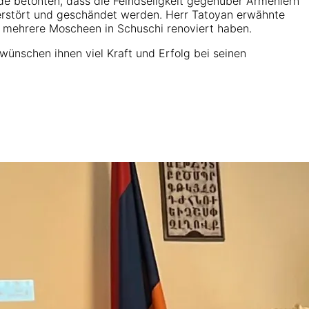
de betonten, dass die Feindseligkeit gegenüber Armeniern
 zerstört und geschändet werden. Herr Tatoyan erwähnte
r mehrere Moscheen in Schuschi renoviert haben.
ünschen ihnen viel Kraft und Erfolg bei seinen